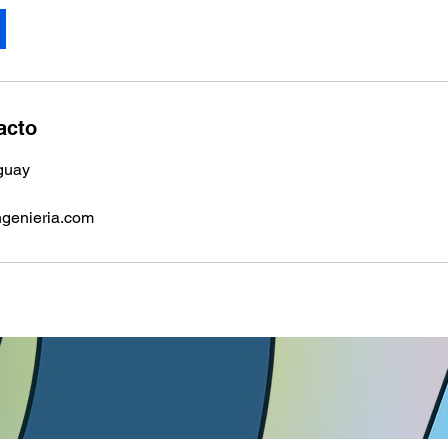
acto
guay
genieria.com