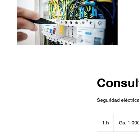
Consult
Seguridad eléctrica
1.000.000
guaraníes
1 h
1
Gs. 1.00
paraguayos